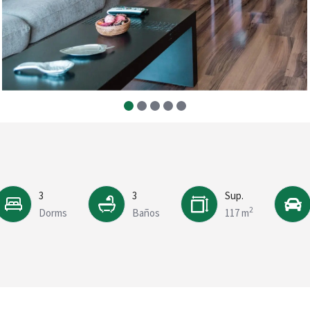
3
3
Sup.
2
Dorms
Baños
117 m