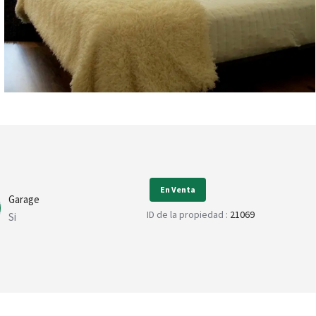
En Venta
Garage
ID de la propiedad :
21069
Si