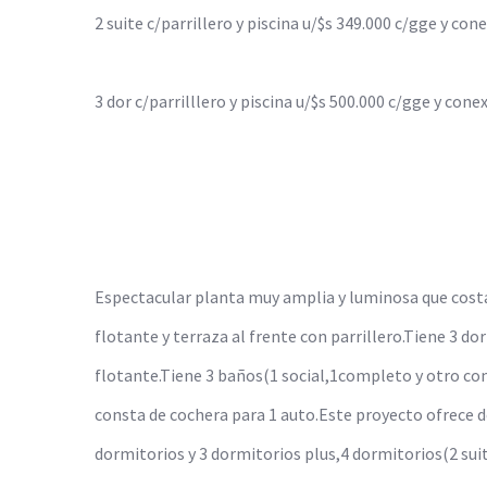
2 suite c/parrillero y piscina u/$s 349.000 c/gge y co
3 dor c/parrilllero y piscina u/$s 500.000 c/gge y con
Espectacular planta muy amplia y luminosa que cost
flotante y terraza al frente con parrillero.Tiene 3 d
flotante.Tiene 3 baños(1 social,1completo y otro com
consta de cochera para 1 auto.Este proyecto ofrece 
dormitorios y 3 dormitorios plus,4 dormitorios(2 sui