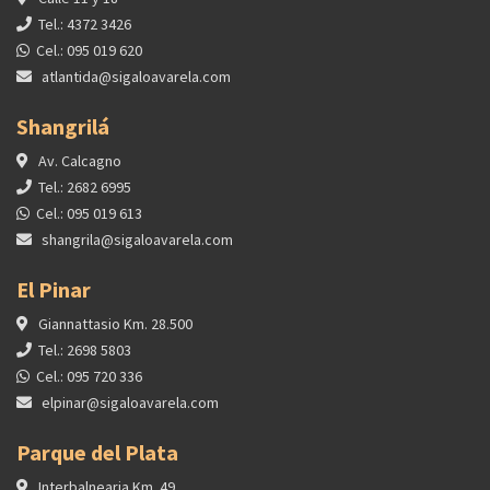
Tel.: 4372 3426
Cel.: 095 019 620
atlantida@sigaloavarela.com
Shangrilá
Av. Calcagno
Tel.: 2682 6995
Cel.: 095 019 613
shangrila@sigaloavarela.com
El Pinar
Giannattasio Km. 28.500
Tel.: 2698 5803
Cel.: 095 720 336
elpinar@sigaloavarela.com
Parque del Plata
Interbalnearia Km. 49