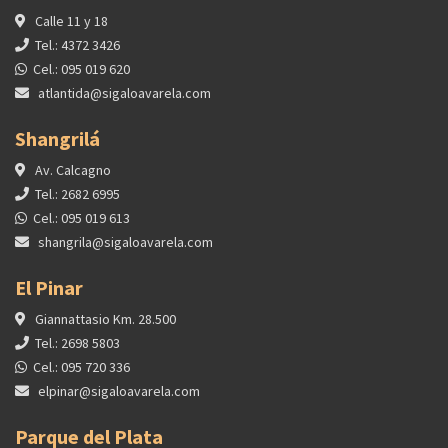
Calle 11 y 18
Tel.: 4372 3426
Cel.: 095 019 620
atlantida@sigaloavarela.com
Shangrilá
Av. Calcagno
Tel.: 2682 6995
Cel.: 095 019 613
shangrila@sigaloavarela.com
El Pinar
Giannattasio Km. 28.500
Tel.: 2698 5803
Cel.: 095 720 336
elpinar@sigaloavarela.com
Parque del Plata