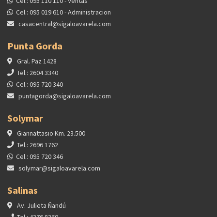
Cel.: 095 110 110 - Ventas
Cel.: 095 019 610 - Administracion
casacentral@sigaloavarela.com
Punta Gorda
Gral. Paz 1428
Tel.: 2604 3340
Cel.: 095 720 340
puntagorda@sigaloavarela.com
Solymar
Giannattasio Km. 23.500
Tel.: 2696 1762
Cel.: 095 720 346
solymar@sigaloavarela.com
Salinas
Av. Julieta Ñandú
Tel.: 4376 8360