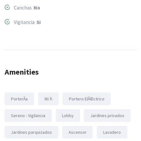
Canchas
No
Vigilancia
Si
Amenities
PorterÃ­a
Wi fi
Portero ElÃ©ctrico
Sereno - Vigilancia
Lobby
Jardines privados
Jardines parquizados
Ascensor
Lavadero