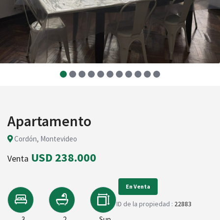
Apartamento
Cordón, Montevideo
USD 238.000
Venta
En Venta
ID de la propiedad :
22883
3
2
Sup.