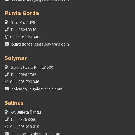
Punta Gorda
Gral. Paz 1428
Tel.: 2604 3340
Cel.: 095 720 340
puntagorda@sigaloavarela.com
Solymar
Giannattasio Km. 23.500
Tel.: 2696 1762
Cel.: 095 720 346
solymar@sigaloavarela.com
Salinas
Av. Julieta Ñandú
Tel.: 4376 8360
Cel.: 095 019 619
salinas@sigaloavarela.com