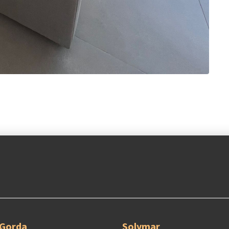
 Gorda
Solymar