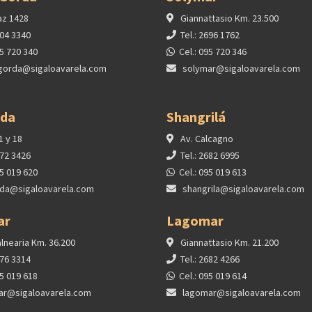
az 1428
Giannattasio Km. 23.500
604 3340
Tel.: 2696 1762
95 720 340
Cel.: 095 720 346
gorda@sigaloavarela.com
solymar@sigaloavarela.com
ida
Shangrilá
1 y 18
Av. Calcagno
372 3426
Tel.: 2682 6995
95 019 620
Cel.: 095 019 613
ida@sigaloavarela.com
shangrila@sigaloavarela.com
ar
Lagomar
lnearia Km. 36.200
Giannattasio Km. 21.200
376 3314
Tel.: 2682 4266
95 019 618
Cel.: 095 019 614
ar@sigaloavarela.com
lagomar@sigaloavarela.com