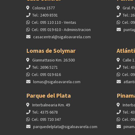
Colonia 1577
Gral. P
Tel.: 2409 8591
Tel.: 2
Cel.: 095 110 110 - Ventas
Cel.: 0
Cel.: 095 019 610 - Administracion
punta
casacentral@sigaloavarela.com
Lomas de Solymar
Atlánt
Giannattasio Km. 26.500
Calle 1
Tel.: 2696 5271
Tel.: 4
Cel.: 095 019 616
Cel.: 0
lomas@sigaloavarela.com
atlant
Parque del Plata
Pinam
Interbalnearia Km. 49
Interba
Tel.: 4375 6678
Tel.: 4
Cel.: 095 720 347
Cel.: 0
parquedelplata@sigaloavarela.com
pinam