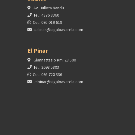
Av. Julieta Ñandú
Tel.: 4376 8360
Cel.: 095 019 619
salinas@sigaloavarela.com
El Pinar
Giannattasio Km. 28.500
Tel.: 2698 5803
Cel.: 095 720 336
elpinar@sigaloavarela.com