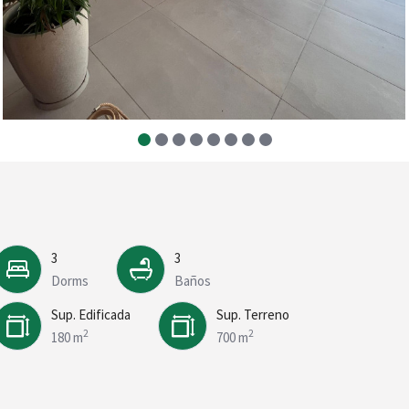
3
3
Dorms
Baños
Sup. Edificada
Sup. Terreno
2
2
180 m
700 m