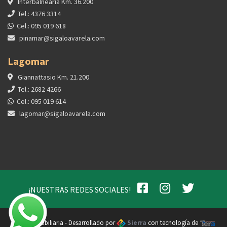
Interbalnearia Km. 36.200
Tel.: 4376 3314
Cel.: 095 019 618
pinamar@sigaloavarela.com
Lagomar
Giannattasio Km. 21.200
Tel.: 2682 4266
Cel.: 095 019 614
lagomar@sigaloavarela.com
¡NUESTRAS REDES SOCIALES!
Varela Inmobiliaria - Desarrollado por
Sierra
con tecnología de