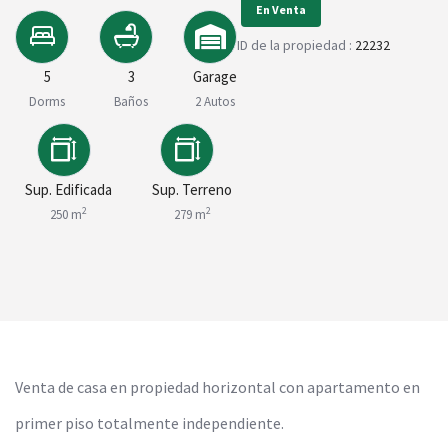
En Venta
ID de la propiedad :
22232
5
3
Garage
Dorms
Baños
2 Autos
Sup. Edificada
Sup. Terreno
2
2
250 m
279 m
Venta de casa en propiedad horizontal con apartamento en
primer piso totalmente independiente.