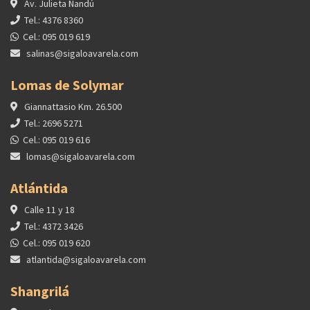
Av. Julieta Ñandú
Tel.: 4376 8360
Cel.: 095 019 619
salinas@sigaloavarela.com
Lomas de Solymar
Giannattasio Km. 26.500
Tel.: 2696 5271
Cel.: 095 019 616
lomas@sigaloavarela.com
Atlántida
Calle 11 y 18
Tel.: 4372 3426
Cel.: 095 019 620
atlantida@sigaloavarela.com
Shangrilá