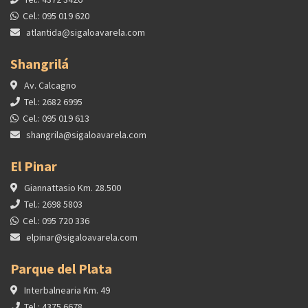
Cel.: 095 019 620
atlantida@sigaloavarela.com
Shangrilá
Av. Calcagno
Tel.: 2682 6995
Cel.: 095 019 613
shangrila@sigaloavarela.com
El Pinar
Giannattasio Km. 28.500
Tel.: 2698 5803
Cel.: 095 720 336
elpinar@sigaloavarela.com
Parque del Plata
Interbalnearia Km. 49
Tel.: 4375 6678