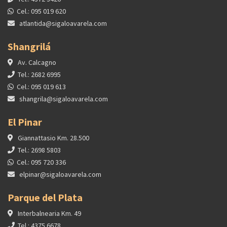
Cel.: 095 019 620
atlantida@sigaloavarela.com
Shangrilá
Av. Calcagno
Tel.: 2682 6995
Cel.: 095 019 613
shangrila@sigaloavarela.com
El Pinar
Giannattasio Km. 28.500
Tel.: 2698 5803
Cel.: 095 720 336
elpinar@sigaloavarela.com
Parque del Plata
Interbalnearia Km. 49
Tel.: 4375 6678