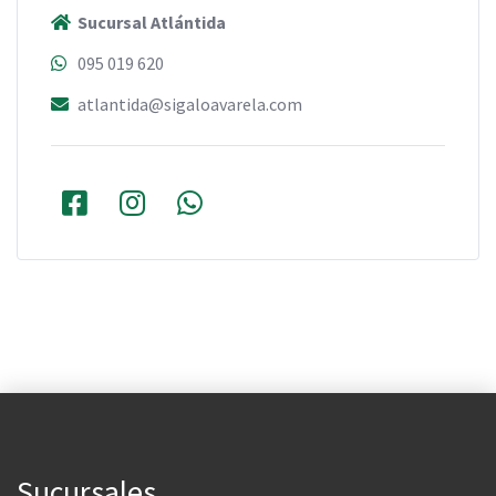
Sucursal Atlántida
095 019 620
atlantida@sigaloavarela.com
Sucursales