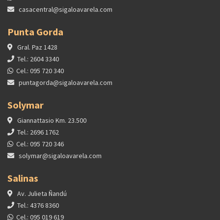
casacentral@sigaloavarela.com
Punta Gorda
Gral. Paz 1428
Tel.: 2604 3340
Cel.: 095 720 340
puntagorda@sigaloavarela.com
Solymar
Giannattasio Km. 23.500
Tel.: 2696 1762
Cel.: 095 720 346
solymar@sigaloavarela.com
Salinas
Av. Julieta Ñandú
Tel.: 4376 8360
Cel.: 095 019 619