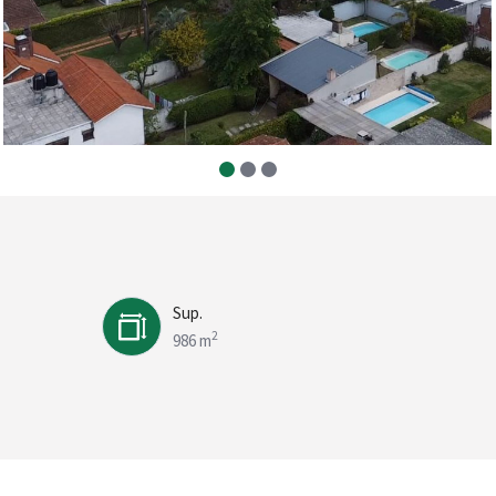
Sup.
2
986 m