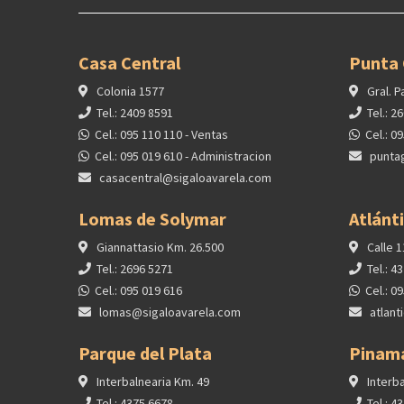
Casa Central
Punta
Colonia 1577
Gral. P
Tel.: 2409 8591
Tel.: 2
Cel.: 095 110 110 - Ventas
Cel.: 0
Cel.: 095 019 610 - Administracion
punta
casacentral@sigaloavarela.com
Lomas de Solymar
Atlánt
Giannattasio Km. 26.500
Calle 1
Tel.: 2696 5271
Tel.: 4
Cel.: 095 019 616
Cel.: 0
lomas@sigaloavarela.com
atlant
Parque del Plata
Pinam
Interbalnearia Km. 49
Interba
Tel.: 4375 6678
Tel.: 4