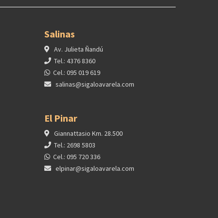
Salinas
Av. Julieta Ñandú
Tel.: 4376 8360
Cel.: 095 019 619
salinas@sigaloavarela.com
El Pinar
Giannattasio Km. 28.500
Tel.: 2698 5803
Cel.: 095 720 336
elpinar@sigaloavarela.com