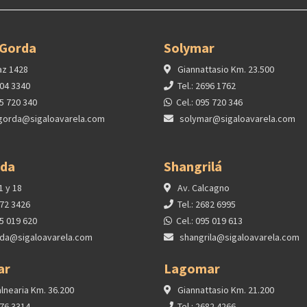
 Gorda
Solymar
az 1428
Giannattasio Km. 23.500
604 3340
Tel.: 2696 1762
95 720 340
Cel.: 095 720 346
gorda@sigaloavarela.com
solymar@sigaloavarela.com
ida
Shangrilá
1 y 18
Av. Calcagno
372 3426
Tel.: 2682 6995
95 019 620
Cel.: 095 019 613
ida@sigaloavarela.com
shangrila@sigaloavarela.com
ar
Lagomar
lnearia Km. 36.200
Giannattasio Km. 21.200
376 3314
Tel.: 2682 4266