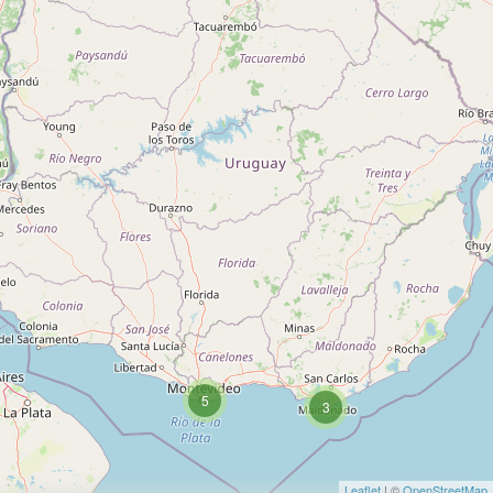
5
3
Leaflet
| ©
OpenStreetMap