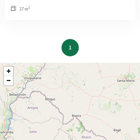
2
37 m
1
+
−