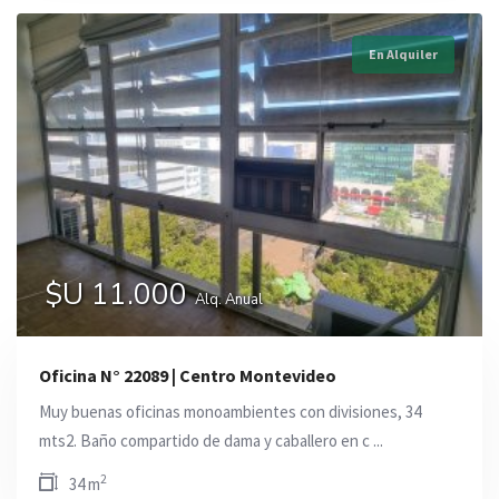
En Alquiler
$U 11.000
Alq. Anual
Oficina N° 22089 | Centro Montevideo
Muy buenas oficinas monoambientes con divisiones, 34
mts2. Baño compartido de dama y caballero en c ...
2
34 m